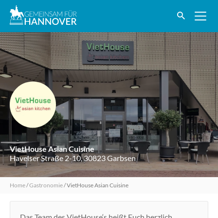
VietHouse Asian Cuisine
Havelser Straße 2-10, 30823 Garbsen
Home
/
Gastronomie
/
VietHouse Asian Cuisine
Das Team des VietHouse‘s heißt Euch herzlich