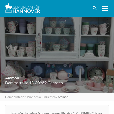
Ammon
Dammstraße 13, 30989 Gehrden
Home
/
Interior: Wohnen & Einrichten
/
Ammon
Ich würde mich freuen, wenn Sie den“ KLEINEN“ treu