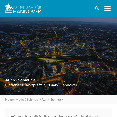
Aurix- Schmuck
Lindener Marktplatz 7, 30449 Hannover
Home
/
Mode & Schmuck
/
Aurix- Schmuck
Für uns Einzelhändler am Lindener Marktplatz ist