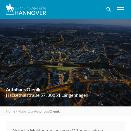
Autohaus Olenik
Hackethalstraße 57, 30851 Langenhagen
Home
/
Mobilität
/
Autohaus Olenik
Aktuelle Meldung zu unseren Öffnungszeiten