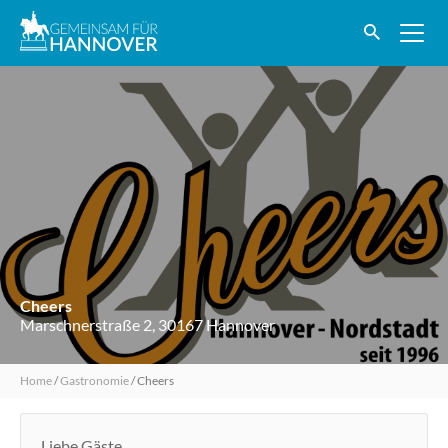
Cheers
Marschnerstraße 2, 30167 Hannover
Home
/
Gastronomie
/
Cheers
Liebe Gäste,