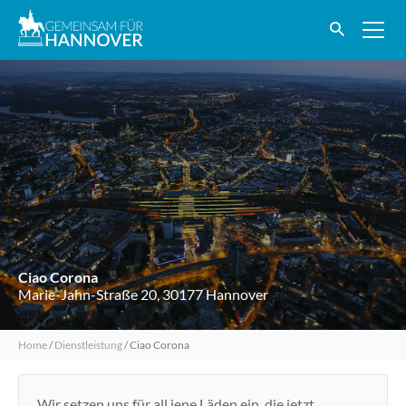
Ciao Corona
Marie-Jahn-Straße 20, 30177 Hannover
Home
/
Dienstleistung
/
Ciao Corona
Wir setzen uns für all jene Läden ein, die jetzt