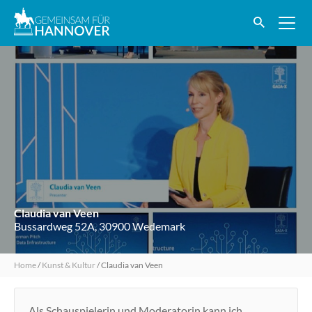
Claudia van Veen
Bussardweg 52A, 30900 Wedemark
Home
/
Kunst & Kultur
/
Claudia van Veen
Als Schauspielerin und Moderatorin kann ich