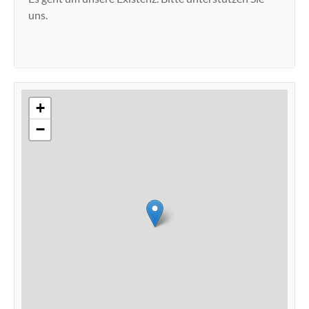
uns.
+
−