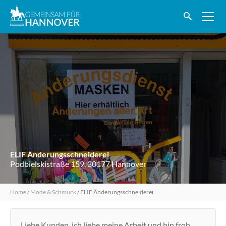
ELIF Änderungsschneiderei
Podbielskistraße 159, 30177 Hannover
Home
/
Mode & Schmuck
/
ELIF Änderungsschneiderei
Liebe Kunden, ich liebe meine Arbeit und bin froh,