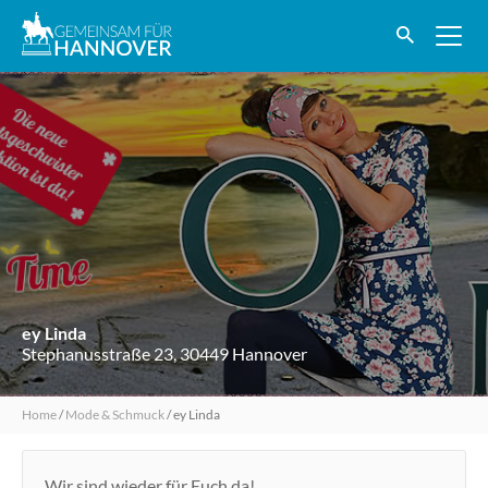
ey Linda
Stephanusstraße 23, 30449 Hannover
Home
/
Mode & Schmuck
/
ey Linda
Wir sind wieder für Euch da!