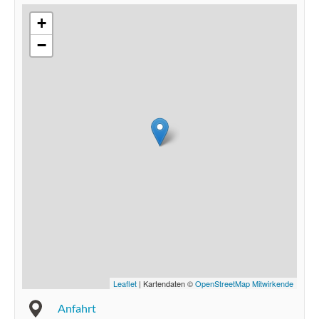
+
−
Leaflet
| Kartendaten ©
OpenStreetMap Mitwirkende
Anfahrt