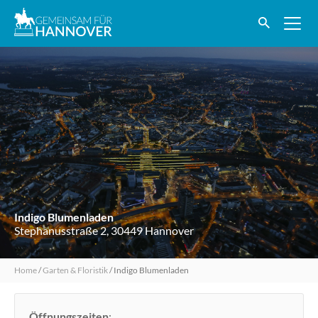
Indigo Blumenladen
Stephanusstraße 2, 30449 Hannover
Home
/
Garten & Floristik
/
Indigo Blumenladen
Öffnungszeiten
: