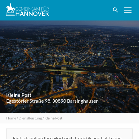
Kleine Post
Egestorfer Straße 98, 30890 Barsinghausen
Home
/
Dienstleistung
/
Kleine Post
Einfach online Ihre Hochzeitsfloristik aus haltbaren