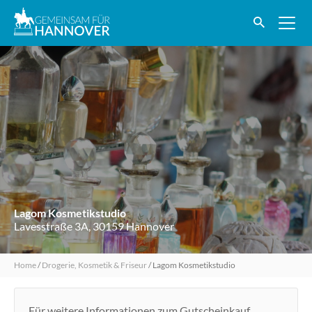
Lagom Kosmetikstudio
Lavesstraße 3A, 30159 Hannover
Home
/
Drogerie, Kosmetik & Friseur
/
Lagom Kosmetikstudio
Für weitere Informationen zum Gutscheinkauf