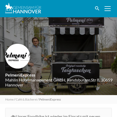
PelmeniExpress
Mahlin Hotelmanagement GmbH, Rendsburger Str 8, 30659
Hannover
Home
/
Café & Bäckerei
/
PelmeniExpress
🚲Unser Foodbike ist wieder im Einsatz mit neuen