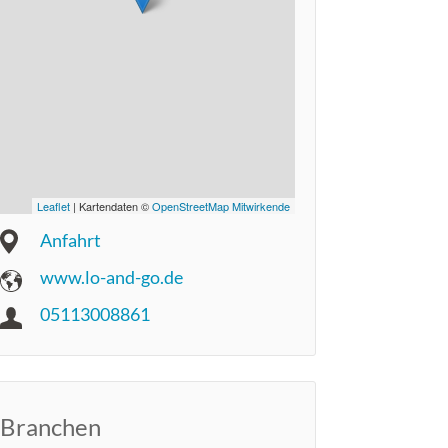
Leaflet
| Kartendaten ©
OpenStreetMap Mitwirkende
Anfahrt
www.lo-and-go.de
05113008861
Branchen