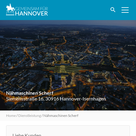
Nähmaschinen Scherf
Siemensstraße 16, 30916 Hannover-Isernhagen
Home
/
Dienstleistung
/
Nähmaschinen Scherf
Liebe Kunden,