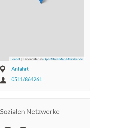
Leaflet
| Kartendaten ©
OpenStreetMap Mitwirkende
Anfahrt
0511/864261
Sozialen Netzwerke