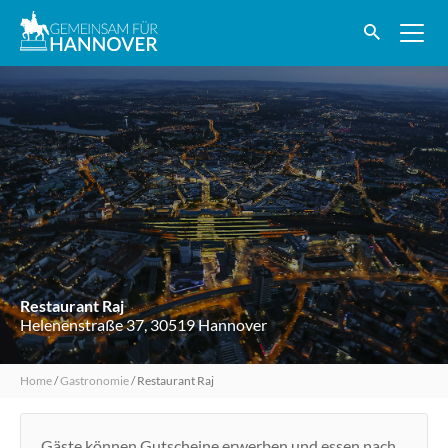
Restaurant Raj
Helenenstraße 37, 30519 Hannover
Home
/
Gastronomie
/
Restaurant Raj
Gäste können Gutscheine erwerben und essen nach