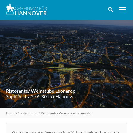
Ristorante/ Weinstube Leonardo
Sophienstraße 6, 30159 Hannover
Home
/
Gastronomie
/
Ristorante/ Weinstube Leonardo
Gutscheine und Weinverkauf/ damit wir mit unseren