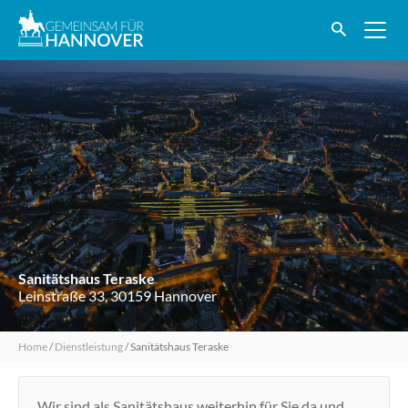
Sanitätshaus Teraske
Leinstraße 33, 30159 Hannover
Home
/
Dienstleistung
/
Sanitätshaus Teraske
Wir sind als Sanitätshaus weiterhin für Sie da und