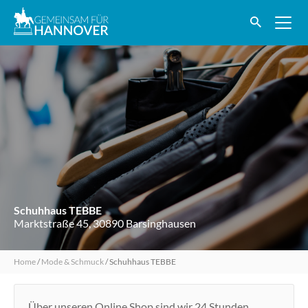
Schuhhaus TEBBE
Marktstraße 45, 30890 Barsinghausen
Home
/
Mode & Schmuck
/
Schuhhaus TEBBE
Über unseren Online Shop sind wir 24 Stunden