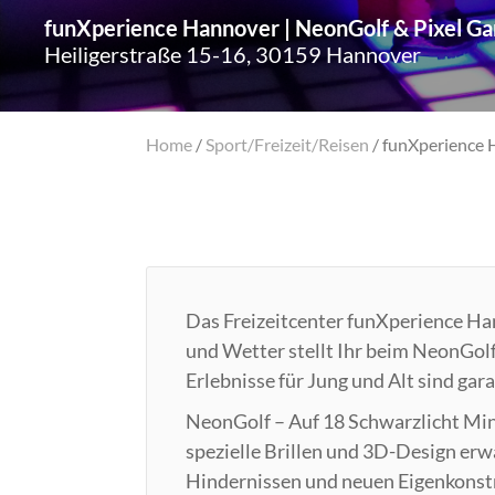
funXperience Hannover | NeonGolf & Pixel G
Heiligerstraße 15-16, 30159 Hannover
Home
/
Sport/Freizeit/Reisen
/
funXperience 
Das Freizeitcenter funXperience Ha
und Wetter stellt Ihr beim NeonGol
Erlebnisse für Jung und Alt sind gara
NeonGolf – Auf 18 Schwarzlicht Min
spezielle Brillen und 3D-Design e
Hindernissen und neuen Eigenkonst