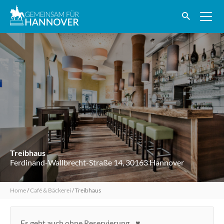
Treibhaus
Ferdinand-Wallbrecht-Straße 14, 30163 Hannover
Home
/
Café & Bäckerei
/
Treibhaus
Es geht auch ohne Reservierung…
♥️