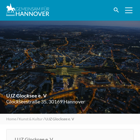
UJZ Glocksee e. V
Glockseestraße 35, 30169 Hannover
Home
/
Kunst & Kultur
/
UJZ Glocksee e. V
„UJZ Glocksee e. V