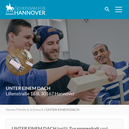
UNTER EINEM DACH
Lilienstraße 16 B, 30167 Hannover
Home
/
Mode & Schmuck
/
UNTER EINEM DACH
UNTER EINEM DACH
heißt
Zusammenhalt
und