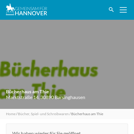
Bücherhaus am Thie
Marktstraße 14, 30890 Barsinghausen
Home
/
Bücher, Spiel- und Schreibwaren
/
Bücherhaus am Thie
Wir haben wieder für Sie geöffnet.