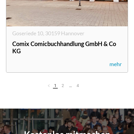
Goseriede 10, 30159 Hannover
Comix Comicbuchhandlung GmbH & Co
KG
mehr
1
2
…
4