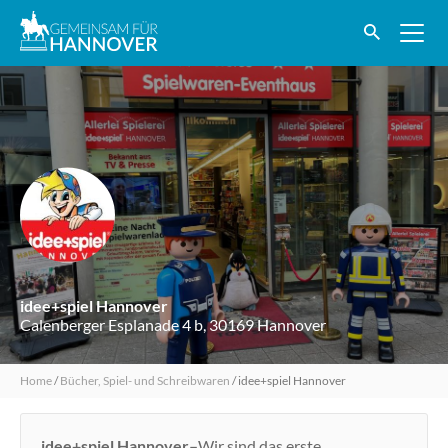
idee+spiel Hannover
Calenberger Esplanade 4 b, 30169 Hannover
Home
/
Bücher, Spiel- und Schreibwaren
/
idee+spiel Hannover
idee+spiel Hannover–
Wir sind das erste